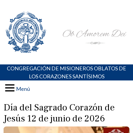
Skip
Portal de los Padres Oblatos. Advocaciones Marianas,
Misioneros Oblatos o.cc.ss
to
Oraciones, Música religiosa y más
content
CONGREGACIÓN DE MISIONEROS OBLATOS DE
LOS CORAZONES SANTÍSIMOS
Menú
Día del Sagrado Corazón de
Jesús 12 de junio de 2026