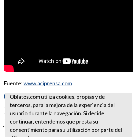
Fuente:
www.aciprensa.com
Más reflexiones de junio
Oblatos.com utiliza cookies, propias y de
terceros, para la mejora de la experiencia del
Día del Sagrado Corazón de
usuario durante la navegación. Si decide
Jesús
continuar, entendemos que presta su
consentimiento para su utilización por parte del