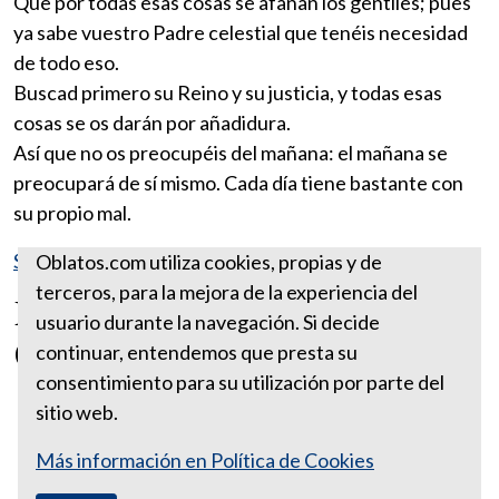
Que por todas esas cosas se afanan los gentiles; pues
ya sabe vuestro Padre celestial que tenéis necesidad
de todo eso.
Buscad primero su Reino y su justicia, y todas esas
cosas se os darán por añadidura.
Así que no os preocupéis del mañana: el mañana se
preocupará de sí mismo. Cada día tiene bastante con
su propio mal.
Santa Sede
Oblatos.com utiliza cookies, propias y de
terceros, para la mejora de la experiencia del
Día del Instrumentador
usuario durante la navegación. Si decide
Quirúrgico
continuar, entendemos que presta su
consentimiento para su utilización por parte del
sitio web.
Más información en Política de Cookies