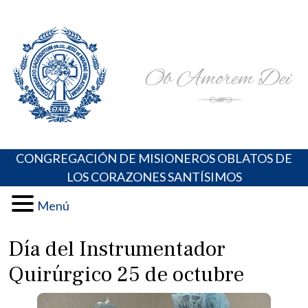
Skip
Portal de los Padres Oblatos. Advocaciones Marianas,
Misioneros Oblatos o.cc.ss
to
Oraciones, Música religiosa y más
content
CONGREGACIÓN DE MISIONEROS OBLATOS DE
LOS CORAZONES SANTÍSIMOS
Menú
Día del Instrumentador
Quirúrgico 25 de octubre