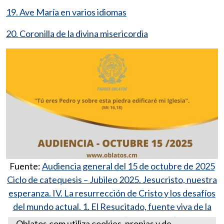
19. Ave María en varios idiomas
20. Coronilla de la divina misericordia
Fuente:
Audiencia general del 15 de octubre de 2025
Ciclo de catequesis – Jubileo 2025. Jesucristo, nuestra
esperanza. IV. La resurrección de Cristo y los desafíos
del mundo actual. 1. El Resucitado, fuente viva de la
esperanza humana. (Jn 10,7.9-10)
Oblatos.com utiliza cookies, propias y de