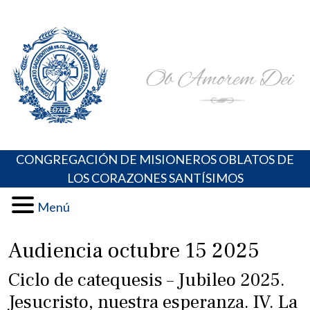
Skip
Portal de los Padres Oblatos. Advocaciones Marianas,
Misioneros Oblatos o.cc.ss
to
Oraciones, Música religiosa y más
content
CONGREGACIÓN DE MISIONEROS OBLATOS DE
LOS CORAZONES SANTÍSIMOS
Menú
Audiencia octubre 15 2025
Ciclo de catequesis – Jubileo 2025.
Jesucristo, nuestra esperanza. IV. La