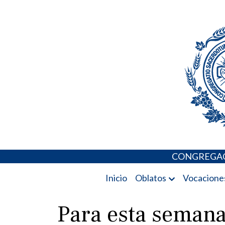
Skip
Portal de los 
to
content
CONGREGAC
Inicio
Oblatos
Vocacione
Para esta semana