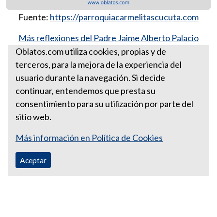
Fuente:
https://parroquiacarmelitascucuta.com
Más reflexiones del Padre Jaime Alberto Palacio
González, ocd.
Oblatos.com utiliza cookies, propias y de
terceros, para la mejora de la experiencia del
Para esta semana junio 11 de
usuario durante la navegación. Si decide
2023
continuar, entendemos que presta su
consentimiento para su utilización por parte del
sitio web.
Más información en Política de Cookies
Aceptar
Correo Ecuador:
vocaoblatos@hotmail.com
Correo Colombia:
vocacionaloblatosipiales@gmail.com
Teléfono Ecuador: +593988315938