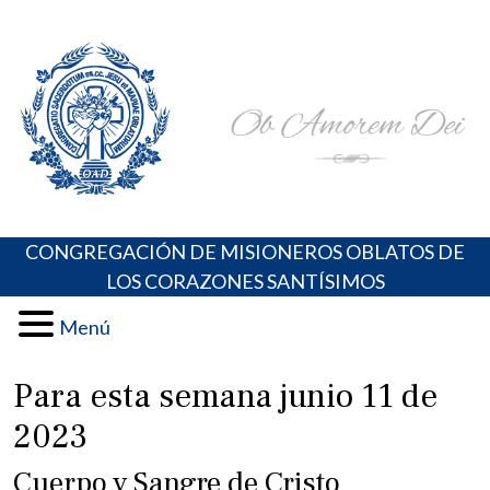
Skip
Portal de los Padres Oblatos. Advocaciones Marianas,
Misioneros Oblatos o.cc.ss
to
Oraciones, Música religiosa y más
content
CONGREGACIÓN DE MISIONEROS OBLATOS DE
LOS CORAZONES SANTÍSIMOS
Menú
Para esta semana junio 11 de
2023
Cuerpo y Sangre de Cristo