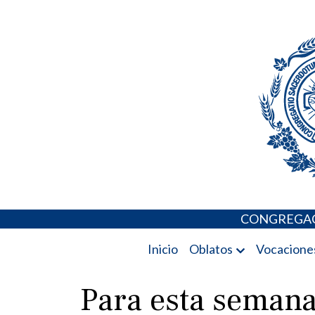
Skip
Portal de los 
to
content
CONGREGAC
Inicio
Oblatos
Vocacione
Para esta semana