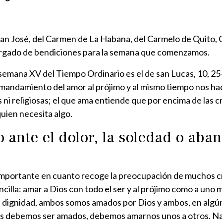
san José, del Carmen de La Habana, del Carmelo de Quito, 
argado de bendiciones para la semana que comenzamos.
 semana XV del Tiempo Ordinario es el de san Lucas, 10, 25
mandamiento del amor al prójimo y al mismo tiempo nos hac
 ni religiosas; el que ama entiende que por encima de las cr
quien necesita algo.
 ante el dolor, la soledad o aba
es importante en cuanto recoge la preocupación de muchos
ncilla: amar a Dios con todo el ser y al prójimo como a uno 
a dignidad, ambos somos amados por Dios y ambos, en algú
s debemos ser amados, debemos amarnos unos a otros. Nad