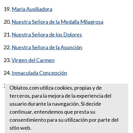
19.
María Auxiliadora
20.
Nuestra Señora de la Medalla Milagrosa
21.
Nuestra Señora de los Dolores
22.
Nuestra Señora de la Asunción
23.
Virgen del Carmen
24.
Inmaculada Concepción
25.
Virgen de la Candelaria
Oblatos.com utiliza cookies, propias y de
terceros, para la mejora de la experiencia del
ADVOCACIONES MARIANAS
usuario durante la navegación. Si decide
Nuestra Señora Desatanudos
continuar, entendemos que presta su
consentimiento para su utilización por parte del
sitio web.