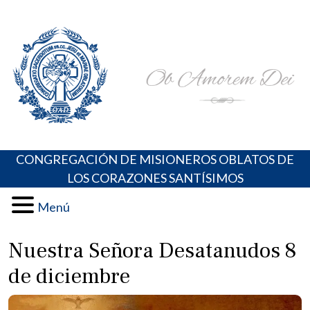
Skip
Portal de los Padres Oblatos. Advocaciones Marianas,
Misioneros Oblatos o.cc.ss
to
Oraciones, Música religiosa y más
content
CONGREGACIÓN DE MISIONEROS OBLATOS DE
LOS CORAZONES SANTÍSIMOS
Menú
Nuestra Señora Desatanudos 8
de diciembre