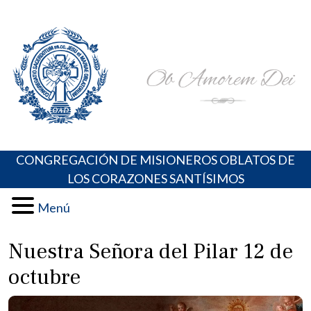
Skip
Portal de los Padres Oblatos. Advocaciones Marianas,
Misioneros Oblatos o.cc.ss
to
Oraciones, Música religiosa y más
content
CONGREGACIÓN DE MISIONEROS OBLATOS DE
LOS CORAZONES SANTÍSIMOS
Menú
Nuestra Señora del Pilar 12 de
octubre