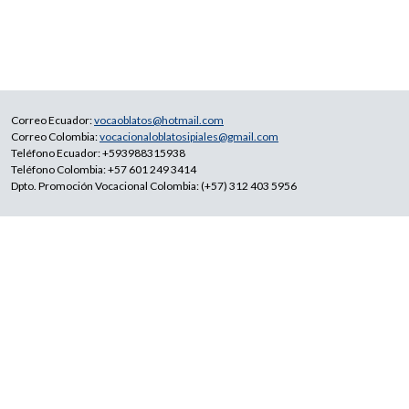
Correo Ecuador:
vocaoblatos@hotmail.com
Correo Colombia:
vocacionaloblatosipiales@gmail.com
Teléfono Ecuador: +593988315938
Teléfono Colombia: +57 601 249 3414
Dpto. Promoción Vocacional Colombia: (+57) 312 403 5956