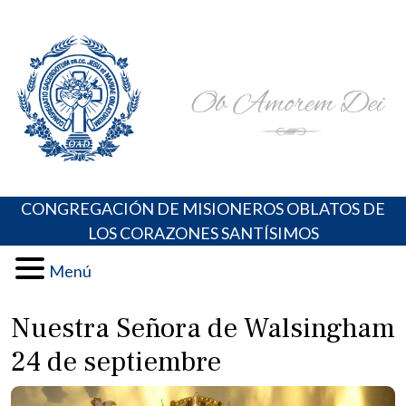
Skip
Portal de los Padres Oblatos. Advocaciones Marianas,
Misioneros Oblatos o.cc.ss
to
Oraciones, Música religiosa y más
content
CONGREGACIÓN DE MISIONEROS OBLATOS DE
LOS CORAZONES SANTÍSIMOS
Menú
Nuestra Señora de Walsingham
24 de septiembre