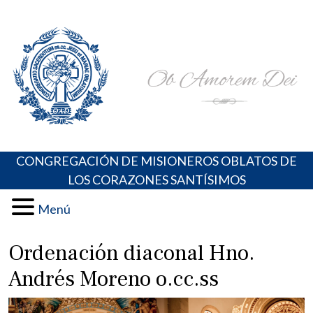
Skip
Portal de los Padres Oblatos. Advocaciones Marianas,
Misioneros Oblatos o.cc.ss
to
Oraciones, Música religiosa y más
content
CONGREGACIÓN DE MISIONEROS OBLATOS DE
LOS CORAZONES SANTÍSIMOS
Menú
Ordenación diaconal Hno.
Andrés Moreno o.cc.ss