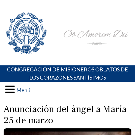
Skip
Portal de los Padres Oblatos. Advocaciones Marianas,
Misioneros Oblatos o.cc.ss
to
Oraciones, Música religiosa y más
content
CONGREGACIÓN DE MISIONEROS OBLATOS DE
LOS CORAZONES SANTÍSIMOS
Menú
Anunciación del ángel a María
25 de marzo