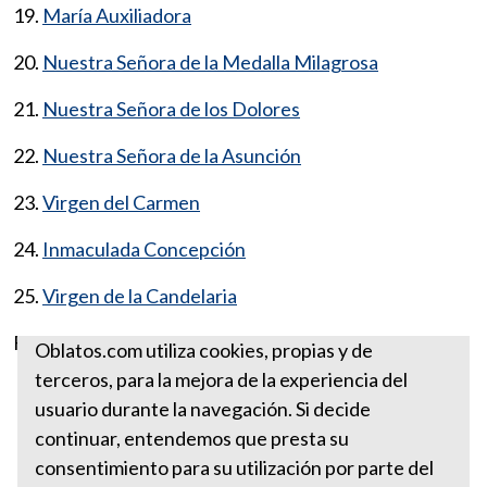
19.
María Auxiliadora
20.
Nuestra Señora de la Medalla Milagrosa
21.
Nuestra Señora de los Dolores
22.
Nuestra Señora de la Asunción
23.
Virgen del Carmen
24.
Inmaculada Concepción
25.
Virgen de la Candelaria
Fuente:
https://www.ewtn.com/
Oblatos.com utiliza cookies, propias y de
terceros, para la mejora de la experiencia del
ADVOCACIONES MARIANAS
usuario durante la navegación. Si decide
Anunciación del ángel a María
continuar, entendemos que presta su
consentimiento para su utilización por parte del