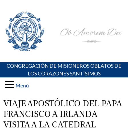
Skip
Portal de los Padres Oblatos. Advocaciones Marianas,
Misioneros Oblatos o.cc.ss
to
Oraciones, Música religiosa y más
content
CONGREGACIÓN DE MISIONEROS OBLATOS DE
LOS CORAZONES SANTÍSIMOS
Menú
VIAJE APOSTÓLICO DEL PAPA
FRANCISCO A IRLANDA
VISITA A LA CATEDRAL