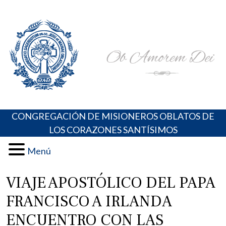
Skip
Portal de los Padres Oblatos. Advocaciones Marianas,
Misioneros Oblatos o.cc.ss
to
Oraciones, Música religiosa y más
content
CONGREGACIÓN DE MISIONEROS OBLATOS DE
LOS CORAZONES SANTÍSIMOS
Menú
VIAJE APOSTÓLICO DEL PAPA
FRANCISCO A IRLANDA
ENCUENTRO CON LAS