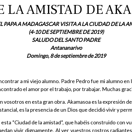
E LA AMISTAD DE AK
L PAPA A MADAGASCAR VISITA A LA CIUDAD DE LA
(4-10 DE SEPTIEMBRE DE 2019)
SALUDO DEL SANTO PADRE
Antananarivo
Domingo, 8 de septiembre de 2019
encontrar a mi viejo alumno. Padre Pedro fue mi alumno en 
ontrado el amor por el trabajo, por trabajar. Muchas graci
n vosotros en esta gran obra. Akamasoa es la expresión de
tancial, es la presencia de un Dios que decidió vivir y pe
 esta “Ciudad de la amistad”, que habéis construido con 
dan vivir dignamente. Al ver vuestros rostros radiantes