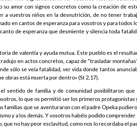
o su amor con signos concretos como la creación de este
er a vuestros niños en la desnutrición, de no tener traba
mado en cantos de esperanza para vosotros y para todos l
 canto de esperanza que desmiente y silencia toda fatali
toria de valentía y ayuda mutua. Este pueblo es el result
radujo en actos concretos, capaz de “trasladar montañas”
onde sólo se veía fatalidad, ver vida donde tantos anunci
ene obras está muerta por dentro» (St 2,17).
l sentido de familia y de comunidad posibilitaron que
sotros, lo que os permitió ser los primeros protagonistas
ras familias que se aventuraron con el padre Opeka pudier
sí mismo y a los demás. Y vosotros habéis podido comprender
, que no hay peor esclavitud, como nos lo recordaba el pad