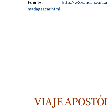
Fuente:
http://w2.vatican.va/c
madagascar.html
VIAJE APOSTÓ