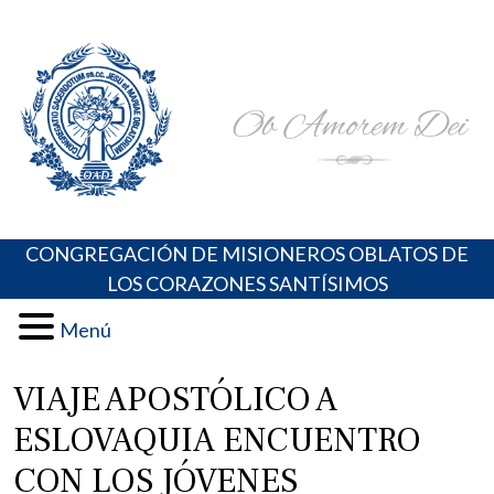
Skip
Portal de los Padres Oblatos. Advocaciones Marianas,
Misioneros Oblatos o.cc.ss
to
Oraciones, Música religiosa y más
content
CONGREGACIÓN DE MISIONEROS OBLATOS DE
LOS CORAZONES SANTÍSIMOS
Menú
VIAJE APOSTÓLICO A
ESLOVAQUIA ENCUENTRO
CON LOS JÓVENES