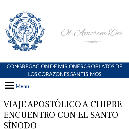
Skip
Portal de los Padres Oblatos. Advocaciones Marianas,
Misioneros Oblatos o.cc.ss
to
Oraciones, Música religiosa y más
content
CONGREGACIÓN DE MISIONEROS OBLATOS DE
LOS CORAZONES SANTÍSIMOS
Menú
VIAJE APOSTÓLICO A CHIPRE
ENCUENTRO CON EL SANTO
SÍNODO