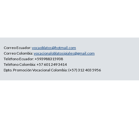
Correo Ecuador:
vocaoblatos@hotmail.com
Correo Colombia:
vocacionaloblatosipiales@gmail.com
Teléfono Ecuador: +593988315938
Teléfono Colombia: +57 601 249 3414
Dpto. Promoción Vocacional Colombia: (+57) 312 403 5956