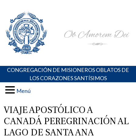
Skip
Portal de los Padres Oblatos. Advocaciones Marianas,
Misioneros Oblatos o.cc.ss
to
Oraciones, Música religiosa y más
content
CONGREGACIÓN DE MISIONEROS OBLATOS DE
LOS CORAZONES SANTÍSIMOS
Menú
VIAJE APOSTÓLICO A
CANADÁ PEREGRINACIÓN AL
LAGO DE SANTA ANA