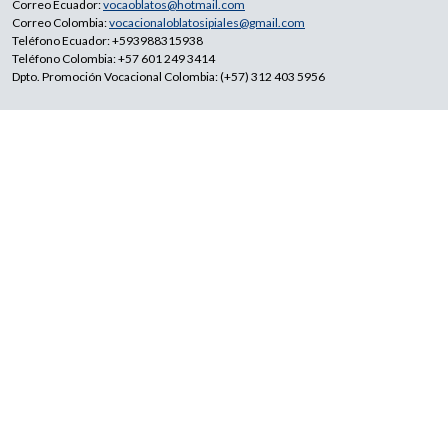
Correo Ecuador:
vocaoblatos@hotmail.com
Correo Colombia:
vocacionaloblatosipiales@gmail.com
Teléfono Ecuador: +593988315938
Teléfono Colombia: +57 601 249 3414
Dpto. Promoción Vocacional Colombia: (+57) 312 403 5956