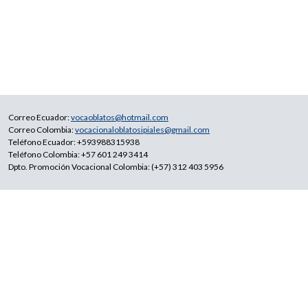
Correo Ecuador:
vocaoblatos@hotmail.com
Correo Colombia:
vocacionaloblatosipiales@gmail.com
Teléfono Ecuador: +593988315938
Teléfono Colombia: +57 601 249 3414
Dpto. Promoción Vocacional Colombia: (+57) 312 403 5956