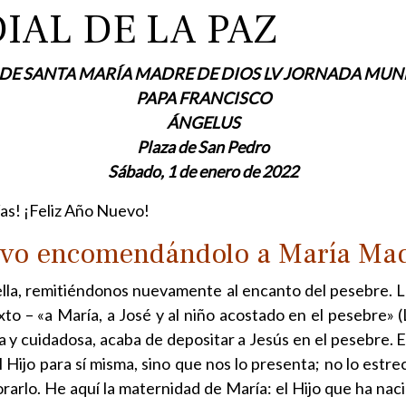
AL DE LA PAZ
E SANTA MARÍA MADRE DE DIOS LV JORNADA MUND
PAPA FRANCISCO
ÁNGELUS
Plaza de San Pedro
Sábado, 1 de enero de 2022
as! ¡Feliz Año Nuevo!
vo encomendándolo a María Mad
e ella, remitiéndonos nuevamente al encanto del pesebre. L
to – «a María, a José y al niño acostado en el pesebre»
 y cuidadosa, acaba de depositar a Jesús en el pesebre.
 Hijo para sí misma, sino que nos lo presenta; no lo estre
dorarlo. He aquí la maternidad de María: el Hijo que ha na