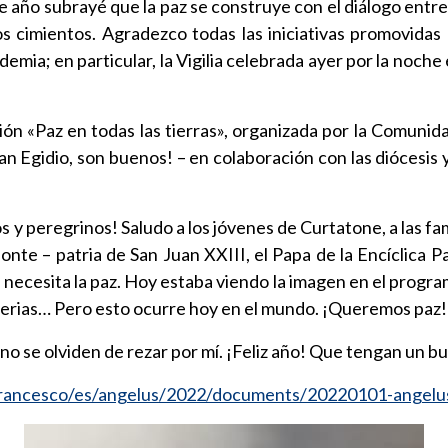
 año subrayé que la paz se construye con el diálogo entre
 los cimientos. Agradezco todas las iniciativas promovida
emia; en particular, la Vigilia celebrada ayer por la noch
ción «Paz en todas las tierras», organizada por la Comun
 Egidio, son buenos! – en colaboración con las diócesis y
y peregrinos! Saludo a los jóvenes de Curtatone, a las fami
nte – patria de San Juan XXIII, el Papa de la Encíclica P
 necesita la paz. Hoy estaba viendo la imagen en el program
iserias… Pero esto ocurre hoy en el mundo. ¡Queremos paz!
 no se olviden de rezar por mí. ¡Feliz año! Que tengan un 
francesco/es/angelus/2022/documents/20220101-angelu