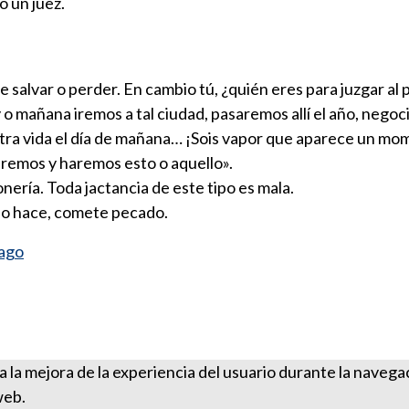
o un juez.
de salvar o perder. En cambio tú, ¿quién eres para juzgar al 
y o mañana iremos a tal ciudad, pasaremos allí el año, neg
stra vida el día de mañana… ¡Sois vapor que aparece un m
iviremos y haremos esto o aquello».
nería. Toda jactancia de este tipo es mala.
 lo hace, comete pecado.
iago
ra la mejora de la experiencia del usuario durante la naveg
web.