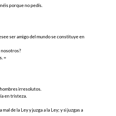
enéis porque no pedís.
desee ser amigo del mundo se constituye en
n nosotros?
s. =
, hombres irresolutos.
a en tristeza.
l de la Ley y juzga a la Ley; y si juzgas a