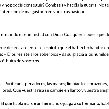
is y no podéis conseguir? Combatís y hacéis la guerra. No t
a intención de malgastarlo en vuestras pasiones.
on el mundo es enemistad con Dios? Cualquiera, pues, que 
iene deseos ardientes el espíritu que él ha hecho habitar e
 = Dios resiste a los soberbios y da su gracia a los humilde
y él huirá de vosotros.
os. Purificaos, pecadores, las manos; limpiad los corazones
lorad. Que vuestra risa se cambie en llanto y vuestra alegrí
.
l que habla mal de un hermano o juzga a su hermano, habla ma