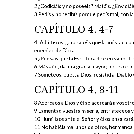
2 ¿Codiciáis y no poseéis? Matáis. ¿Envidiá
3 Pedís y no recibís porque pedís mal, con l
CAPÍTULO 4, 4-7
4 ¡Adúlteros!, ¿no sabéis que la amistad c
enemigo de Dios.
5 ¿Pensáis que la Escritura dice en vano: T
6 Más aún, da una gracia mayor; por eso dice:
7 Someteos, pues, a Dios; resistid al Diablo 
CAPÍTULO 4, 8-11
8 Acercaos a Dios y él se acercará a vosotr
9 Lamentad vuestra miseria, entristeceos y l
10 Humillaos ante el Señor y él os ensalzará
11 No habléis mal unos de otros, hermanos. E