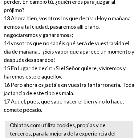
perder. En cambio tú, ¿quién eres para juzgar al
prójimo?
13 Ahora bien, vosotros los que decís: «Hoy o mañana
iremos a tal ciudad, pasaremos allí el año,
negociaremos y ganaremos»;
14 vosotros que no sabéis qué será de vuestra vida el
día de mañana… ¡Sois vapor que aparece un momento y
después desaparece!
15 En lugar de decir: «Si el Señor quiere, viviremos y
haremos esto o aquello».
16 Pero ahora os jactáis en vuestra fanfarronería. Toda
jactancia de este tipo es mala.
17 Aquel, pues, que sabe hacer el bien y no lo hace,
comete pecado.
Más reflexiones tomadas del Libro de Santiago
Oblatos.com utiliza cookies, propias y de
terceros, para la mejora de la experiencia del
Santa Sede