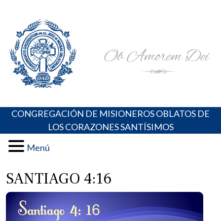
Skip
Portal de los Padres Oblatos. Advocaciones Marianas,
Misioneros Oblatos o.cc.ss
to
Oraciones, Música religiosa y más
content
CONGREGACIÓN DE MISIONEROS OBLATOS DE
LOS CORAZONES SANTÍSIMOS
Menú
SANTIAGO 4:16