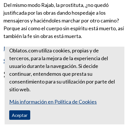
Del mismo modo Rajab, la prostituta, ¿no quedó
justificada por las obras dando hospedaje a los
mensajeros y haciéndoles marchar por otro camino?
Porque así como el cuerpo sin espíritu está muerto, así
también la fe sin obras está muerta.
Más reflexiones tomadas del Libro de Santiago
Oblatos.com utiliza cookies, propias y de
terceros, para la mejora de la experiencia del
Santa Sede
usuario durante la navegación. Si decide
SANTIAGO 2:26
continuar, entendemos que presta su
consentimiento para su utilización por parte del
sitio web.
Más información en Política de Cookies
Aceptar