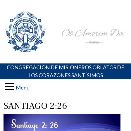
Skip
Portal de los Padres Oblatos. Advocaciones Marianas,
Misioneros Oblatos o.cc.ss
to
Oraciones, Música religiosa y más
content
CONGREGACIÓN DE MISIONEROS OBLATOS DE
LOS CORAZONES SANTÍSIMOS
Menú
SANTIAGO 2:26