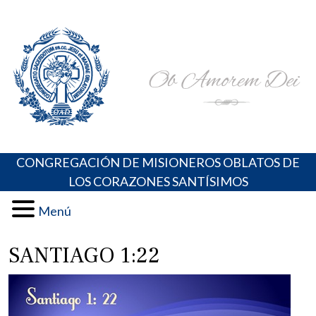
Skip
Portal de los Padres Oblatos. Advocaciones Marianas,
Misioneros Oblatos o.cc.ss
to
Oraciones, Música religiosa y más
content
CONGREGACIÓN DE MISIONEROS OBLATOS DE
LOS CORAZONES SANTÍSIMOS
Menú
SANTIAGO 1:22