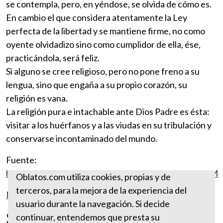
se contempla, pero, en yéndose, se olvida de cómo es.
En cambio el que considera atentamente la Ley
perfecta de la libertad y se mantiene firme, no como
oyente olvidadizo sino como cumplidor de ella, ése,
practicándola, será feliz.
Si alguno se cree religioso, pero no pone freno a su
lengua, sino que engaña a su propio corazón, su
religión es vana.
La religión pura e intachable ante Dios Padre es ésta:
visitar a los huérfanos y a las viudas en su tribulación y
conservarse incontaminado del mundo.
Fuente:
http://www.vatican.va/archive/ESL0506/__P10C.HTM
Oblatos.com utiliza cookies, propias y de
terceros, para la mejora de la experiencia del
Más reflexiones de Santiago
usuario durante la navegación. Si decide
SANTIAGO 1:22
continuar, entendemos que presta su