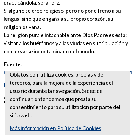
practicándola, será feliz.
Si alguno se cree religioso, pero no pone freno a su
lengua, sino que engaña a su propio corazón, su
religión es vana.
La religión pura e intachable ante Dios Padre es ésta:
visitar a los huérfanos y a las viudas en su tribulación y
conservarse incontaminado del mundo.
Fuente:
http://www.vatican.va/archive/ESL0506/__P10C.HTM
Oblatos.com utiliza cookies, propias y de
terceros, para la mejora de la experiencia del
Más reflexiones de Santiago
usuario durante la navegación. Si decide
SANTIAGO 1:15
continuar, entendemos que presta su
consentimiento para su utilización por parte del
sitio web.
Más información en Política de Cookies