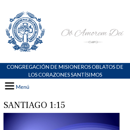
Skip
Portal de los Padres Oblatos. Advocaciones Marianas,
Misioneros Oblatos o.cc.ss
to
Oraciones, Música religiosa y más
content
CONGREGACIÓN DE MISIONEROS OBLATOS DE
LOS CORAZONES SANTÍSIMOS
Menú
SANTIAGO 1:15