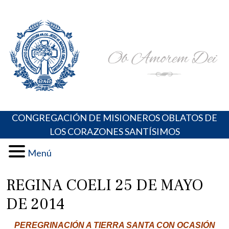
Skip
Portal de los Padres Oblatos. Advocaciones Marianas,
Misioneros Oblatos o.cc.ss
to
Oraciones, Música religiosa y más
content
CONGREGACIÓN DE MISIONEROS OBLATOS DE
LOS CORAZONES SANTÍSIMOS
Menú
REGINA COELI 25 DE MAYO
DE 2014
PEREGRINACIÓN A TIERRA SANTA CON OCASIÓN