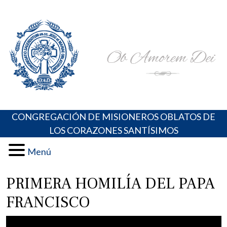
Skip
Portal de los Padres Oblatos. Advocaciones Marianas,
Misioneros Oblatos o.cc.ss
to
Oraciones, Música religiosa y más
content
CONGREGACIÓN DE MISIONEROS OBLATOS DE
LOS CORAZONES SANTÍSIMOS
Menú
PRIMERA HOMILÍA DEL PAPA
FRANCISCO