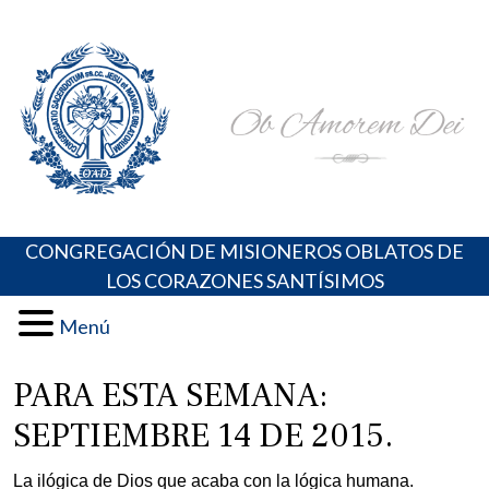
Skip
Portal de los Padres Oblatos. Advocaciones Marianas,
Misioneros Oblatos o.cc.ss
to
Oraciones, Música religiosa y más
content
CONGREGACIÓN DE MISIONEROS OBLATOS DE
LOS CORAZONES SANTÍSIMOS
Menú
PARA ESTA SEMANA:
SEPTIEMBRE 14 DE 2015.
La ilógica de Dios que acaba con la lógica humana.