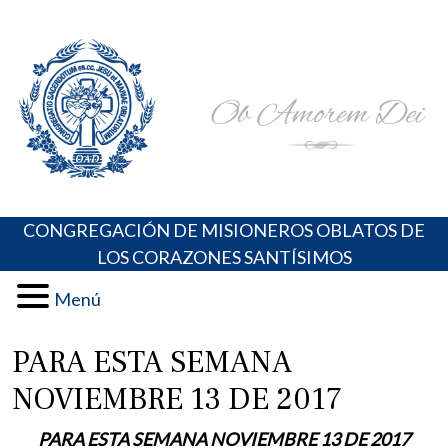
Skip
Portal de los Padres Oblatos. Advocaciones Marianas,
Misioneros Oblatos o.cc.ss
to
Oraciones, Música religiosa y más
content
CONGREGACIÓN DE MISIONEROS OBLATOS DE
LOS CORAZONES SANTÍSIMOS
Menú
PARA ESTA SEMANA
NOVIEMBRE 13 DE 2017
PARA ESTA SEMANA NOVIEMBRE 13 DE 2017