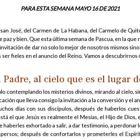
PARA ESTA SEMANA MAYO 16 DE 2021
 san José, del Carmen de La Habana, del Carmelo de Quito
e paz y bien. Que esta última semana de Pascua, en la que
nvitación de dar no solo lo mejor de nosotros mismos sino
ser fieles en el anuncio del Reino. Vamos a descubrirnos 
 Padre, al cielo que es el lugar d
olo contemplando los misterios divinos, mirando al ciel
icación que lleva consigo la invitación a la conversión y el
hos días con sus discípulos, después de haberlos cues
stá el que Jesús es realmente el Mesías, el Hijo de Dios, 
 haberles exhortado a salir, a dar testimonio, a perdona
ispersos; después de confortarlos y prometerles el Espíri