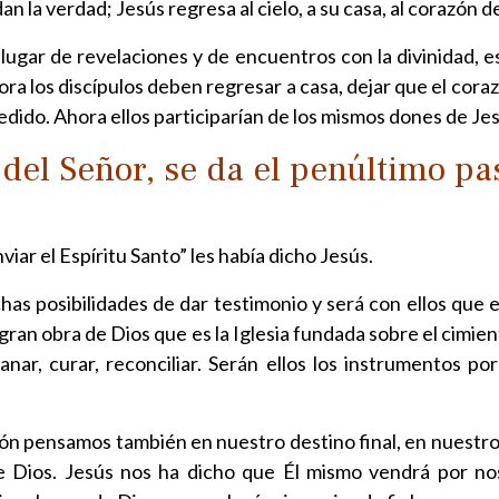
n la verdad; Jesús regresa al cielo, a su casa, al corazón d
 lugar de revelaciones y de encuentros con la divinidad, e
ora los discípulos deben regresar a casa, dejar que el coraz
edido. Ahora ellos participarían de los mismos dones de Jesú
 del Señor, se da el penúltimo pa
iar el Espíritu Santo” les había dicho Jesús.
as posibilidades de dar testimonio y será con ellos que e
gran obra de Dios que es la Iglesia fundada sobre el cimien
sanar, curar, reconciliar. Serán ellos los instrumentos 
n pensamos también en nuestro destino final, en nuestro
e Dios. Jesús nos ha dicho que Él mismo vendrá por n