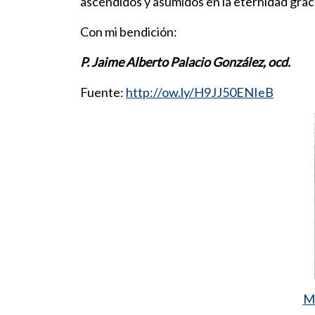
ascendidos y asumidos en la eternidad graci
Con mi bendición:
P. Jaime Alberto Palacio González, ocd.
Fuente:
http://ow.ly/H9JJ50ENIeB
Má