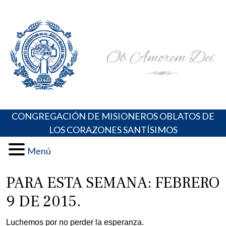
Skip
Portal de los Padres Oblatos. Advocaciones Marianas,
Misioneros Oblatos o.cc.ss
to
Oraciones, Música religiosa y más
content
CONGREGACIÓN DE MISIONEROS OBLATOS DE
LOS CORAZONES SANTÍSIMOS
Menú
PARA ESTA SEMANA: FEBRERO
9 DE 2015.
Luchemos por no perder la esperanza.