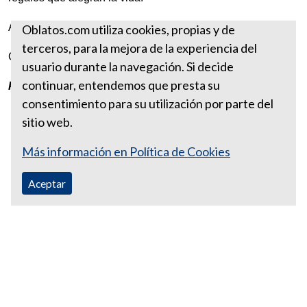
Alegrémosle la vida a los demás.
Oblatos.com utiliza cookies, propias y de
terceros, para la mejora de la experiencia del
Con mi bendición:
usuario durante la navegación. Si decide
continuar, entendemos que presta su
P. Jaime Alberto Palacio González, ocd
consentimiento para su utilización por parte del
sitio web.
Más información en Política de Cookies
Aceptar
Correo Ecuador:
vocaoblatos@hotmail.com
Correo Colombia:
vocacionaloblatosipiales@gmail.com
Teléfono Ecuador: +593988315938
Teléfono Colombia: +57 601 249 3414
Dpto. Promoción Vocacional Colombia: (+57) 312 403 5956