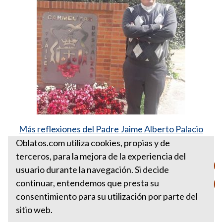
Más reflexiones del Padre Jaime Alberto Palacio
González, ocd
Oblatos.com utiliza cookies, propias y de
terceros, para la mejora de la experiencia del
PARA ESTA SEMANA ENERO
usuario durante la navegación. Si decide
26 DE 2020
continuar, entendemos que presta su
consentimiento para su utilización por parte del
sitio web.