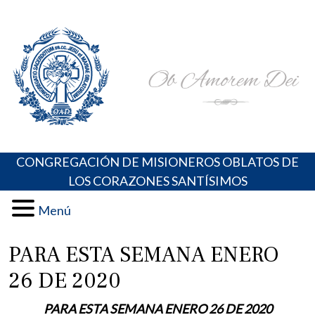
Skip
Portal de los Padres Oblatos. Advocaciones Marianas,
Misioneros Oblatos o.cc.ss
to
Oraciones, Música religiosa y más
content
CONGREGACIÓN DE MISIONEROS OBLATOS DE
LOS CORAZONES SANTÍSIMOS
Menú
PARA ESTA SEMANA ENERO
26 DE 2020
PARA ESTA SEMANA ENERO 26 DE 2020