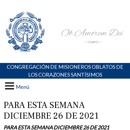
Skip
Portal de los Padres Oblatos. Advocaciones Marianas,
Misioneros Oblatos o.cc.ss
to
Oraciones, Música religiosa y más
content
CONGREGACIÓN DE MISIONEROS OBLATOS DE
LOS CORAZONES SANTÍSIMOS
Menú
PARA ESTA SEMANA
DICIEMBRE 26 DE 2021
PARA ESTA SEMANA DICIEMBRE 26 DE 2021