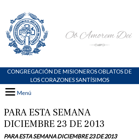
Skip
Portal de los Padres Oblatos. Advocaciones Marianas,
Misioneros Oblatos o.cc.ss
to
Oraciones, Música religiosa y más
content
CONGREGACIÓN DE MISIONEROS OBLATOS DE
LOS CORAZONES SANTÍSIMOS
Menú
PARA ESTA SEMANA
DICIEMBRE 23 DE 2013
PARA ESTA SEMANA DICIEMBRE 23 DE 2013