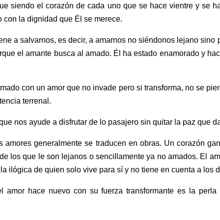
gue siendo el corazón de cada uno que se hace vientre y se h
 con la dignidad que Él se merece.
 Viene a salvarnos, es decir, a amarnos no siéndonos lejano sino
porque el amante busca al amado. Él ha estado enamorado y ha
amado con un amor que no invade pero si transforma, no se pierda
encia terrenal.
e nos ayude a disfrutar de lo pasajero sin quitar la paz que da v
Los amores generalmente se traducen en obras. Un corazón gan
e los que le son lejanos o sencillamente ya no amados. El amo
 la ilógica de quien solo vive para sí y no tiene en cuenta a los
el amor hace nuevo con su fuerza transformante es la perl