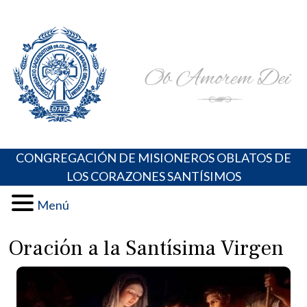
Skip
Portal de los Padres Oblatos. Advocaciones Marianas,
Misioneros Oblatos o.cc.ss
to
Oraciones, Música religiosa y más
content
CONGREGACIÓN DE MISIONEROS OBLATOS DE
LOS CORAZONES SANTÍSIMOS
Menú
Oración a la Santísima Virgen