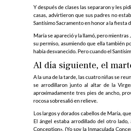
Y después de clases las separaron y les pid
casas, advirtieron que sus padres no estaba
Santísimo Sacramento en honor a la fiesta 
María se apareció y la llamó, pero mientras
su permiso, asumiendo que ella también podí
había desvanecido. Pero cuando el Santísi
Al día siguiente, el ma
A la una de la tarde, las cuatro niñas se reu
se arrodillaron junto al altar de la Vi
aproximadamente tres pies de ancho, provi
rocosa sobresalió en relieve.
Los largos y dorados cabellos de María, que
El ángel estaba arrodillado del otro lado
Conception», (Yo soy la Inmaculada Concep