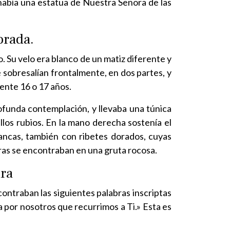
a había una estatua de Nuestra Señora de las
orada.
o. Su velo era blanco de un matiz diferente y
le sobresalían frontalmente, en dos partes, y
mente 16 o 17 años.
rofunda contemplación, y llevaba una túnica
llos rubios. En la mano derecha sostenía el
blancas, también con ribetes dorados, cuyas
uras se encontraban en una gruta rocosa.
dra
ontraban las siguientes palabras inscriptas
 por nosotros que recurrimos a Ti.» Esta es