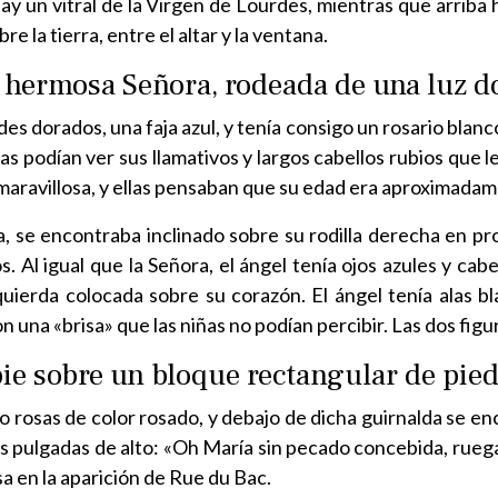
n hay un vitral de la Virgen de Lourdes, mientras que arrib
re la tierra, entre el altar y la ventana.
a hermosa Señora, rodeada de una luz d
es dorados, una faja azul, y tenía consigo un rosario blanc
iñas podían ver sus llamativos y largos cabellos rubios que 
ra maravillosa, y ellas pensaban que su edad era aproximada
a, se encontraba inclinado sobre su rodilla derecha en p
 Al igual que la Señora, el ángel tenía ojos azules y cabe
izquierda colocada sobre su corazón. El ángel tenía alas 
n una «brisa» que las niñas no podían percibir. Las dos fig
ie sobre un bloque rectangular de pie
 rosas de color rosado, y debajo de dicha guirnalda se enc
 pulgadas de alto: «Oh María sin pecado concebida, ruega
a en la aparición de Rue du Bac.