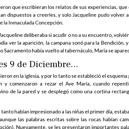
ieron que escribieran los relatos de sus experiencias, que 
n dispuestos a creerles, y solo Jacqueline pudo volver a la
de la Inmaculada Concepción.
 Jacqueline deliberaba si acudir o no a su encuentro, volvi
a ver la aparición, la campana sonó para la Bendición, y c
mo Sacramento había vuelto al tabernáculo, María se apar
rtes 9 de Diciembre…
nieron en la iglesia, y por lo tanto se estableció el esquem
rgen y comenzaron a rezar el Ave María, cuando repent
no de la pared y se desplegó como una cortina rectangul
 tanto habían impresionado a las niñas el primer día, est
, aunque las palabras escritas sobre las rocas habían ca
ción). Nuevamente, se les presentaron importantes pala