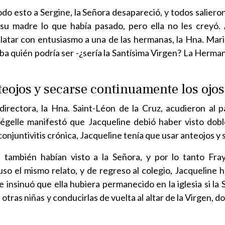
do esto a Sergine, la Señora desapareció, y todos salieron
 madre lo que había pasado, pero ella no les creyó. Al
latar con entusiasmo a una de las hermanas, la Hna. Marie
taba quién podría ser -¿sería la Santísima Virgen? La Her
teojos y secarse continuamente los ojos
a directora, la Hna. Saint-Léon de la Cruz, acudieron al
égelle manifestó que Jacqueline debió haber visto doble
conjuntivitis crónica, Jacqueline tenía que usar anteojos y
 también habían visto a la Señora, y por lo tanto Fra
o el mismo relato, y de regreso al colegio, Jacqueline h
 insinuó que ella hubiera permanecido en la iglesia si la
 otras niñas y conducirlas de vuelta al altar de la Virgen,