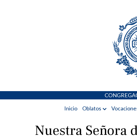
Skip
Portal de los 
to
content
CONGREGAC
Inicio
Oblatos
Vocacione
Nuestra Señora d