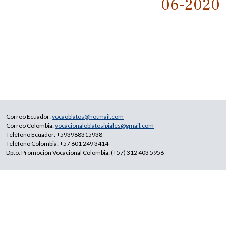
06-2020
Correo Ecuador:
vocaoblatos@hotmail.com
Correo Colombia:
vocacionaloblatosipiales@gmail.com
Teléfono Ecuador: +593988315938
Teléfono Colombia: +57 601 249 3414
Dpto. Promoción Vocacional Colombia: (+57) 312 403 5956