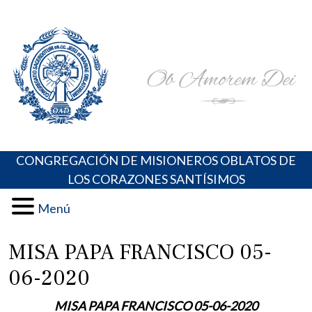
Skip
Portal de los Padres Oblatos. Advocaciones Marianas,
Misioneros Oblatos o.cc.ss
to
Oraciones, Música religiosa y más
content
CONGREGACIÓN DE MISIONEROS OBLATOS DE
LOS CORAZONES SANTÍSIMOS
Menú
MISA PAPA FRANCISCO 05-
06-2020
MISA PAPA FRANCISCO 05-06-2020