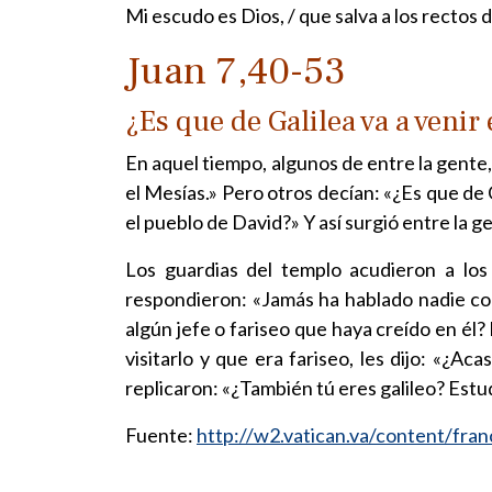
Mi escudo es Dios, / que salva a los rectos d
Juan 7,40-53
¿Es que de Galilea va a venir
En aquel tiempo, algunos de entre la gente,
el Mesías.» Pero otros decían: «¿Es que de G
el pueblo de David?» Y así surgió entre la 
Los guardias del templo acudieron a los 
respondieron: «Jamás ha hablado nadie co
algún jefe o fariseo que haya creído en él
visitarlo y que era fariseo, les dijo: «¿A
replicaron: «¿También tú eres galileo? Estud
Fuente:
http://w2.vatican.va/content/fra