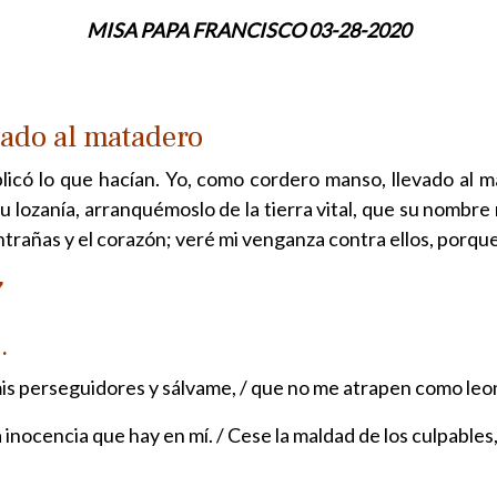
MISA PAPA FRANCISCO 03-28-2020
vado al matadero
licó lo que hacían. Yo, como cordero manso, llevado al m
u lozanía, arranquémoslo de la tierra vital, que su nombre
ntrañas y el corazón; veré mi venganza contra ellos, porqu
7
.
e mis perseguidores y sálvame, / que no me atrapen como leo
 inocencia que hay en mí. / Cese la maldad de los culpables,