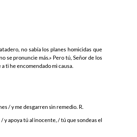
atadero, no sabía los planes homicidas que
 no se pronuncie más.» Pero tú, Señor de los
e a ti he encomendado mi causa.
nes / y me desgarren sin remedio. R.
 / y apoya tú al inocente, / tú que sondeas el