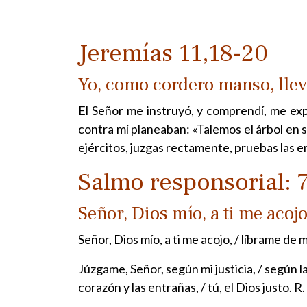
Jeremías 11,18-20
Yo, como cordero manso, lle
El Señor me instruyó, y comprendí, me exp
contra mí planeaban: «Talemos el árbol en s
ejércitos, juzgas rectamente, pruebas las e
Salmo responsorial: 
Señor, Dios mío, a ti me acojo
Señor, Dios mío, a ti me acojo, / líbrame d
Júzgame, Señor, según mi justicia, / según la
corazón y las entrañas, / tú, el Dios justo. R.