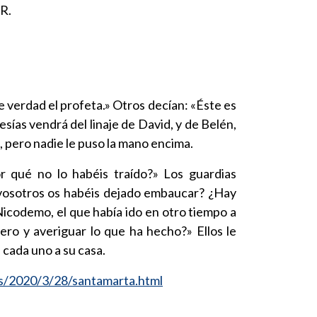
 R.
e verdad el profeta.» Otros decían: «Éste es
esías vendrá del linaje de David, y de Belén,
, pero nadie le puso la mano encima.
or qué no lo habéis traído?» Los guardias
 vosotros os habéis dejado embaucar? ¿Hay
Nicodemo, el que había ido en otro tiempo a
mero y averiguar lo que ha hecho?» Ellos le
 cada uno a su casa.
es/2020/3/28/santamarta.html