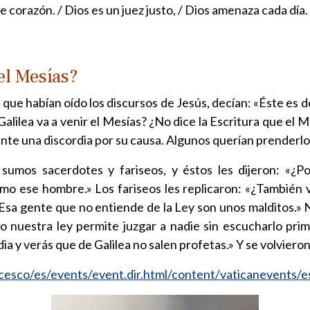
e corazón. / Dios es un juez justo, / Dios amenaza cada día.
 el Mesías?
 que habían oído los discursos de Jesús, decían: «Éste es d
alilea va a venir el Mesías? ¿No dice la Escritura que el M
gente una discordia por su causa. Algunos querían prenderlo
sumos sacerdotes y fariseos, y éstos les dijeron: «¿P
mo ese hombre.» Los fariseos les replicaron: «¿También
? Esa gente que no entiende de la Ley son unos malditos.» 
caso nuestra ley permite juzgar a nadie sin escucharlo pri
ia y verás que de Galilea no salen profetas.» Y se volvieron
ncesco/es/events/event.dir.html/content/vaticanevents/