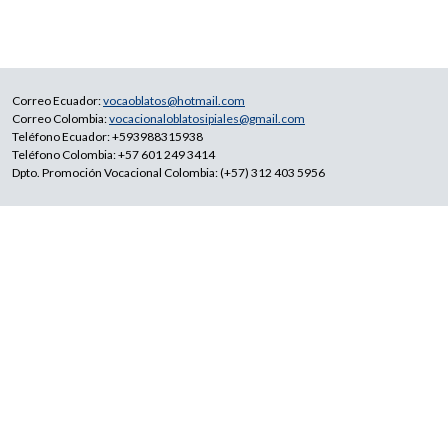
Correo Ecuador:
vocaoblatos@hotmail.com
Correo Colombia:
vocacionaloblatosipiales@gmail.com
Teléfono Ecuador: +593988315938
Teléfono Colombia: +57 601 249 3414
Dpto. Promoción Vocacional Colombia: (+57) 312 403 5956