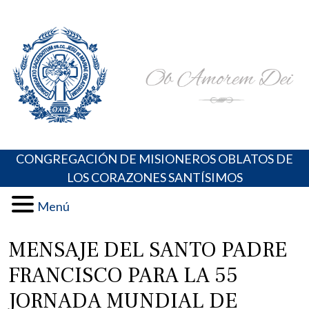
Skip
Portal de los Padres Oblatos. Advocaciones Marianas,
Misioneros Oblatos o.cc.ss
to
Oraciones, Música religiosa y más
content
CONGREGACIÓN DE MISIONEROS OBLATOS DE
LOS CORAZONES SANTÍSIMOS
Menú
MENSAJE DEL SANTO PADRE
FRANCISCO PARA LA 55
JORNADA MUNDIAL DE