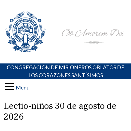
Skip
Portal de los Padres Oblatos. Advocaciones Marianas,
Misioneros Oblatos o.cc.ss
to
Oraciones, Música religiosa y más
content
CONGREGACIÓN DE MISIONEROS OBLATOS DE
LOS CORAZONES SANTÍSIMOS
Menú
Lectio-niños 30 de agosto de
2026