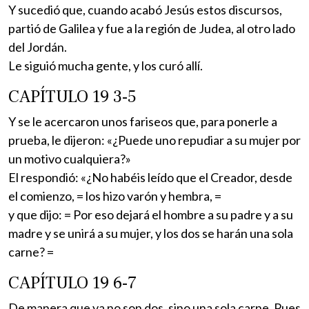
Y sucedió que, cuando acabó Jesús estos discursos,
partió de Galilea y fue a la región de Judea, al otro lado
del Jordán.
Le siguió mucha gente, y los curó allí.
CAPÍTULO 19 3-5
Y se le acercaron unos fariseos que, para ponerle a
prueba, le dijeron: «¿Puede uno repudiar a su mujer por
un motivo cualquiera?»
El respondió: «¿No habéis leído que el Creador, desde
el comienzo, = los hizo varón y hembra, =
y que dijo: = Por eso dejará el hombre a su padre y a su
madre y se unirá a su mujer, y los dos se harán una sola
carne? =
CAPÍTULO 19 6-7
De manera que ya no son dos, sino una sola carne. Pues