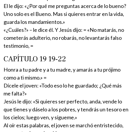
El le dijo: «¿Por qué me preguntas acerca de lo bueno?
Uno solo es el Bueno. Mas si quieres entrar en la vida,
guarda los mandamientos.»
«¿Cuáles?» – le dice él. Y Jesús dijo: = «No matarás, no
cometerás adulterio, no robarás, no levantarás falso
testimonio, =
CAPÍTULO 19 19-22
Honra a tu padre y a tu madre, y amarás a tu prójimo
como a ti mismo.» =
Dícele el joven: «Todo eso lo he guardado; ¿Qué más
me falta?»
Jesús le dijo: «Si quieres ser perfecto, anda, vende lo
que tienes y dáselo a los pobres, y tendrás un tesoro en
los cielos; luego ven, y sígueme.»
Al oír estas palabras, el joven se marchó entristecido,