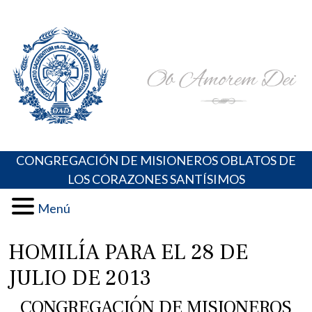
Skip
Portal de los Padres Oblatos. Advocaciones Marianas,
Misioneros Oblatos o.cc.ss
to
Oraciones, Música religiosa y más
content
CONGREGACIÓN DE MISIONEROS OBLATOS DE
LOS CORAZONES SANTÍSIMOS
Menú
HOMILÍA PARA EL 28 DE
JULIO DE 2013
CONGREGACIÓN DE MISIONEROS