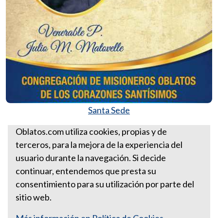
Santa Sede
Más Homilías del Padre Ernesto León
Oblatos.com utiliza cookies, propias y de
terceros, para la mejora de la experiencia del
HOMILÍA PARA EL 28 DE
usuario durante la navegación. Si decide
JULIO DE 2013
continuar, entendemos que presta su
consentimiento para su utilización por parte del
sitio web.