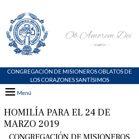
Skip
Portal de los Padres Oblatos. Advocaciones Marianas,
Misioneros Oblatos o.cc.ss
to
Oraciones, Música religiosa y más
content
CONGREGACIÓN DE MISIONEROS OBLATOS DE
LOS CORAZONES SANTÍSIMOS
Menú
HOMILÍA PARA EL 24 DE
MARZO 2019
CONGREGACIÓN DE MISIONEROS