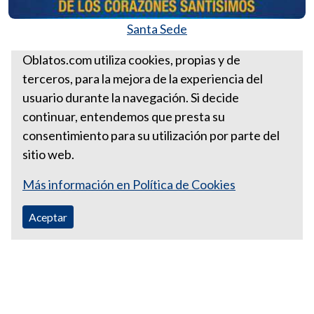
Santa Sede
Más Homilías del Padre Ernesto León
Oblatos.com utiliza cookies, propias y de
terceros, para la mejora de la experiencia del
HOMILÍA PARA EL 24 DE
usuario durante la navegación. Si decide
MARZO 2019
continuar, entendemos que presta su
consentimiento para su utilización por parte del
sitio web.
Más información en Política de Cookies
Aceptar
Correo Ecuador:
vocaoblatos@hotmail.com
Correo Colombia:
vocacionaloblatosipiales@gmail.com
Teléfono Ecuador: +593988315938
Teléfono Colombia: +57 601 249 3414