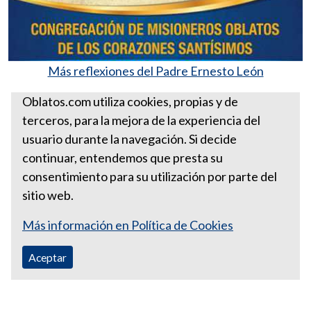
Más reflexiones del Padre Ernesto León
Santa Sede
Oblatos.com utiliza cookies, propias y de
terceros, para la mejora de la experiencia del
HOMILÍA PARA EL 11 DE
usuario durante la navegación. Si decide
FEBRERO DE 2007
continuar, entendemos que presta su
consentimiento para su utilización por parte del
sitio web.
Más información en Política de Cookies
Aceptar