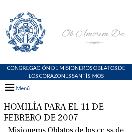
Skip
Portal de los Padres Oblatos. Advocaciones Marianas,
Misioneros Oblatos o.cc.ss
to
Oraciones, Música religiosa y más
content
CONGREGACIÓN DE MISIONEROS OBLATOS DE
LOS CORAZONES SANTÍSIMOS
Menú
HOMILÍA PARA EL 11 DE
FEBRERO DE 2007
Misioneros Oblatos de los cc.ss de