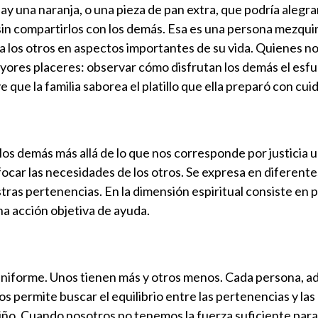
y una naranja, o una pieza de pan extra, que podría alegra
in compartirlos con los demás. Esa es una persona mezqui
 a los otros en aspectos importantes de su vida. Quienes n
mayores placeres: observar cómo disfrutan los demás el esfu
que la familia saborea el platillo que ella preparó con cui
 los demás más allá de lo que nos corresponde por justicia u 
ocar las necesidades de los otros. Se expresa en diferent
tras pertenencias. En la dimensión espiritual consiste en 
a acción objetiva de ayuda.
 uniforme. Unos tienen más y otros menos. Cada persona, a
s permite buscar el equilibrio entre las pertenencias y las
ño. Cuando nosotros no tenemos la fuerza suficiente par