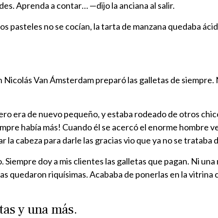
s. Aprenda a contar… —dijo la anciana al salir.
Los pasteles no se cocían, la tarta de manzana quedaba ácid
an Nicolás Van Ámsterdam preparó las galletas de siempre. N
dero era de nuevo pequeño, y estaba rodeado de otros chico
empre había más! Cuando él se acercó el enorme hombre vest
r la cabeza para darle las gracias vio que ya no se trataba d
 Siempre doy a mis clientes las galletas que pagan. Ni una
as quedaron riquísimas. Acababa de ponerlas en la vitrina c
tas y una más.