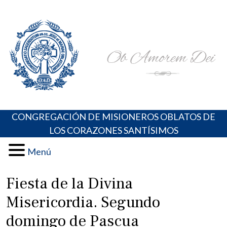
Skip
Portal de los Padres Oblatos. Advocaciones Marianas,
Misioneros Oblatos o.cc.ss
to
Oraciones, Música religiosa y más
content
CONGREGACIÓN DE MISIONEROS OBLATOS DE
LOS CORAZONES SANTÍSIMOS
Menú
Fiesta de la Divina
Misericordia. Segundo
domingo de Pascua