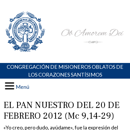
Skip
Portal de los Padres Oblatos. Advocaciones Marianas,
Misioneros Oblatos o.cc.ss
to
Oraciones, Música religiosa y más
content
CONGREGACIÓN DE MISIONEROS OBLATOS DE
LOS CORAZONES SANTÍSIMOS
Menú
EL PAN NUESTRO DEL 20 DE
FEBRERO 2012 (Mc 9,14-29)
«Yo creo, pero dudo, ayúdame», fue la expresión del