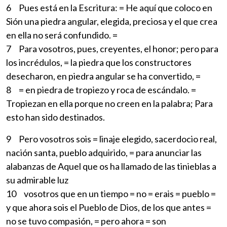
6 Pues está en la Escritura: = He aquí que coloco en
Sión una piedra angular, elegida, preciosa y el que crea
en ella no será confundido. =
7 Para vosotros, pues, creyentes, el honor; pero para
los incrédulos, = la piedra que los constructores
desecharon, en piedra angular se ha convertido, =
8 = en piedra de tropiezo y roca de escándalo. =
Tropiezan en ella porque no creen en la palabra; Para
esto han sido destinados.
9 Pero vosotros sois = linaje elegido, sacerdocio real,
nación santa, pueblo adquirido, = para anunciar las
alabanzas de Aquel que os ha llamado de las tinieblas a
su admirable luz
10 vosotros que en un tiempo = no = erais = pueblo =
y que ahora sois el Pueblo de Dios, de los que antes =
no se tuvo compasión, = pero ahora = son