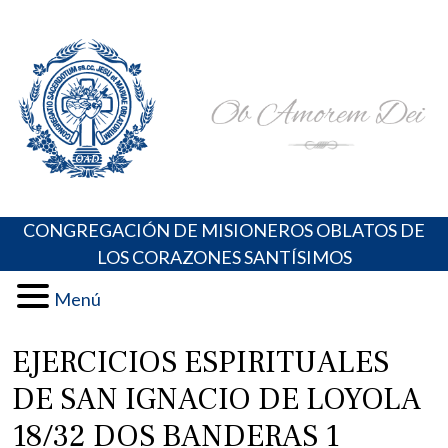
Skip
Portal de los Padres Oblatos. Advocaciones Marianas,
Misioneros Oblatos o.cc.ss
to
Oraciones, Música religiosa y más
content
CONGREGACIÓN DE MISIONEROS OBLATOS DE
LOS CORAZONES SANTÍSIMOS
Menú
EJERCICIOS ESPIRITUALES
DE SAN IGNACIO DE LOYOLA
18/32 DOS BANDERAS 1