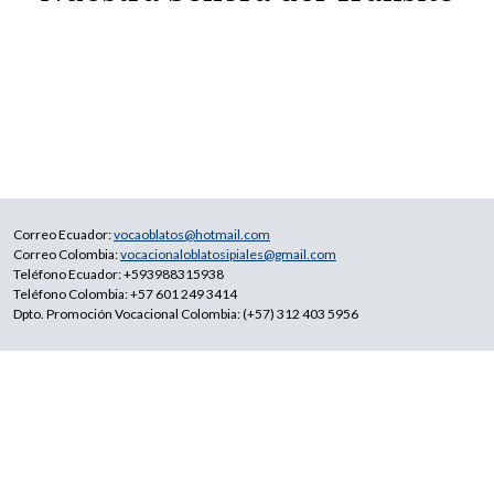
Correo Ecuador:
vocaoblatos@hotmail.com
Correo Colombia:
vocacionaloblatosipiales@gmail.com
Teléfono Ecuador: +593988315938
Teléfono Colombia: +57 601 249 3414
Dpto. Promoción Vocacional Colombia: (+57) 312 403 5956