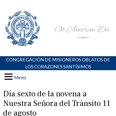
Skip
Portal de los Padres Oblatos. Advocaciones Marianas,
Misioneros Oblatos o.cc.ss
to
Oraciones, Música religiosa y más
content
CONGREGACIÓN DE MISIONEROS OBLATOS DE
LOS CORAZONES SANTÍSIMOS
Menú
Día sexto de la novena a
Nuestra Señora del Tránsito 11
de agosto