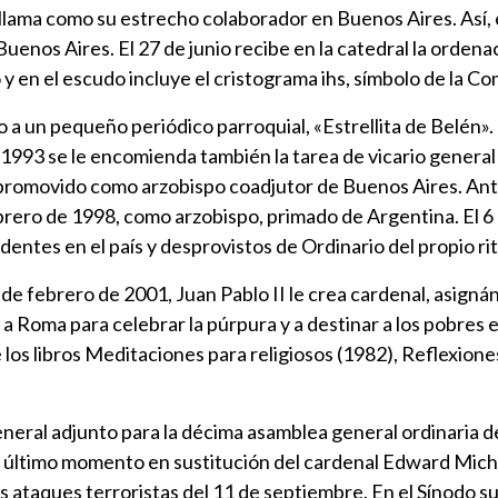
llama como su estrecho colaborador en Buenos Aires. Así, 
 Buenos Aires. El 27 de junio recibe en la catedral la orde
 en el escudo incluye el cristograma ihs, símbolo de la Co
a un pequeño periódico parroquial, «Estrellita de Belén»
 1993 se le encomienda también la tarea de vicario general 
 promovido como arzobispo coadjutor de Buenos Aires. Ant
ebrero de 1998, como arzobispo, primado de Argentina. El
sidentes en el país y desprovistos de Ordinario del propio rit
de febrero de 2001, Juan Pablo II le crea cardenal, asignán
r a Roma para celebrar la púrpura y a destinar a los pobres e
los libros Meditaciones para religiosos (1982), Reflexiones
eral adjunto para la décima asamblea general ordinaria del
el último momento en sustitución del cardenal Edward Mic
s ataques terroristas del 11 de septiembre. En el Sínodo su