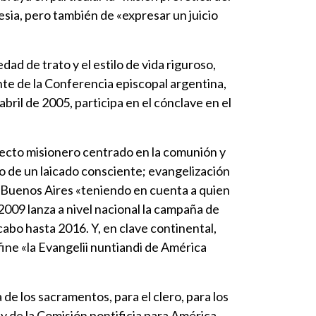
lesia, pero también de «expresar un juicio
dad de trato y el estilo de vida riguroso,
nte de la Conferencia episcopal argentina,
bril de 2005, participa en el cónclave en el
ecto misionero centrado en la comunión y
mo de un laicado consciente; evangelización
ar Buenos Aires «teniendo en cuenta a quien
e 2009 lanza a nivel nacional la campaña de
cabo hasta 2016. Y, en clave continental,
ine «la Evangelii nuntiandi de América
 de los sacramentos, para el clero, para los
a y de la Comisión pontificia para América