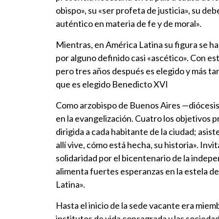
obispo», su «ser profeta de justicia», su de
auténtico en materia de fe y de moral».
Mientras, en América Latina su figura se hac
por alguno definido casi «ascético». Con e
pero tres años después es elegido y más tar
que es elegido Benedicto XVI
Como arzobispo de Buenos Aires —diócesis 
en la evangelización. Cuatro los objetivos 
dirigida a cada habitante de la ciudad; asi
allí vive, cómo está hecha, su historia». Inv
solidaridad por el bicentenario de la indepe
alimenta fuertes esperanzas en la estela d
Latina».
Hasta el inicio de la sede vacante era miemb
institutos de vida consagrada y las sociedad