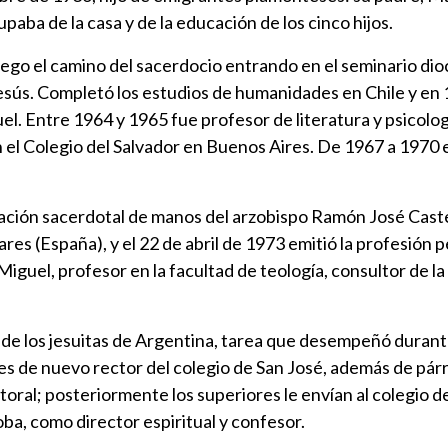
paba de la casa y de la educación de los cinco hijos.
uego el camino del sacerdocio entrando en el seminario dio
sús. Completó los estudios de humanidades en Chile y en 19
uel. Entre 1964 y 1965 fue profesor de literatura y psicolo
el Colegio del Salvador en Buenos Aires. De 1967 a 1970 es
nación sacerdotal de manos del arzobispo Ramón José Castel
es (España), y el 22 de abril de 1973 emitió la profesión
 Miguel, profesor en la facultad de teología, consultor de l
al de los jesuitas de Argentina, tarea que desempeñó duran
 es de nuevo rector del colegio de San José, además de pá
ctoral; posteriormente los superiores le envían al colegio 
oba, como director espiritual y confesor.