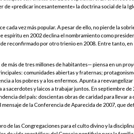
ber de «predicar incesantemente» la doctrina social de la Ig
e cada vez más popular. A pesar de ello, no pierde la sobrie
ste espíritu en 2002 declina el nombramiento como preside
de reconfirmado por otro trienio en 2008. Entre tanto, en a
de más de tres millones de habitantes— piensa en un proy
principales: comunidades abiertas y fraternas; protagonis
stencia a los pobres y a los enfermos. Apunta a reevangeliz
ita a sacerdotes y laicos a trabajar juntos. En septiembre d
ndencia del país: doscientas obras de caridad para llevar a 
el mensaje de la Conferencia de Aparecida de 2007, que def
ro de las Congregaciones para el culto divino y la disciplina
es de vida apostólica; del Consejo pontificio para la famili