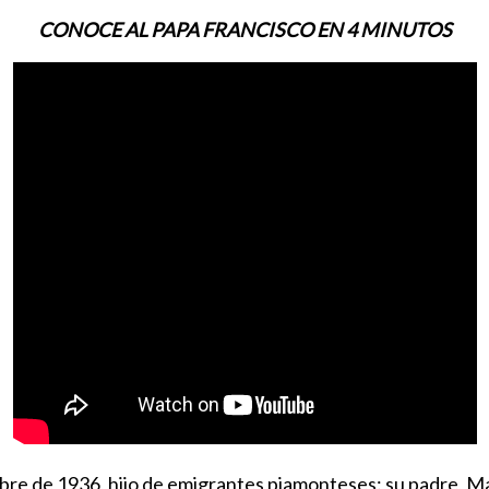
CONOCE AL PAPA FRANCISCO EN 4 MINUTOS
embre de 1936, hijo de emigrantes piamonteses: su padre, Ma