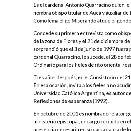
Es el cardenal Antonio Quarracino quien le 
nombra obispo titular de Auca y auxiliar de
Como lema elige Miserando atque eligendo y
Concede su primera entrevista como obispo 
de la zona de Flores y el 21 de diciembre de
sorprendió que el 3 de junio de 1997 fuera
cardenal Quarracino, le sucede, el 28 de f
Ordinario para los fieles de rito oriental re
Tres años después, en el Consistorio del 21 
En esa ocasión, invita a los fieles a no acudi
Universidad Católica Argentina, es autor de 
Reflexiones de esperanza (1992).
En octubre de 2001 es nombrado relator gen
ministerio episcopal, encargo recibido en 
presencia necesaria en su país a causa de lo