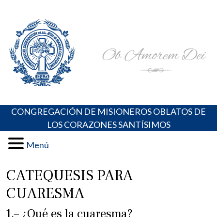
Skip
Portal de los Padres Oblatos. Advocaciones Marianas,
Misioneros Oblatos o.cc.ss
to
Oraciones, Música religiosa y más
content
CONGREGACIÓN DE MISIONEROS OBLATOS DE
LOS CORAZONES SANTÍSIMOS
Menú
CATEQUESIS PARA
CUARESMA
1.– ¿Qué es la cuaresma?